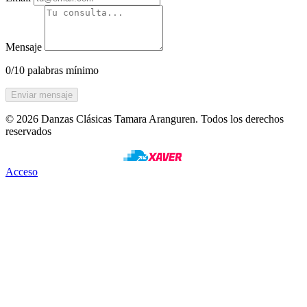
Mensaje
0/10 palabras mínimo
If
you
are
© 2026 Danzas Clásicas Tamara Aranguren. Todos los derechos
a
reservados
human,
ignore
this
Acceso
field