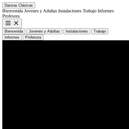
Danzas Clásicas
Bienvenida
Jovenes y Adultas
Instalaciones
Trabajo
Informes
Profesora
Bienvenida
Jovenes y Adultas
Instalaciones
Trabajo
Informes
Profesora